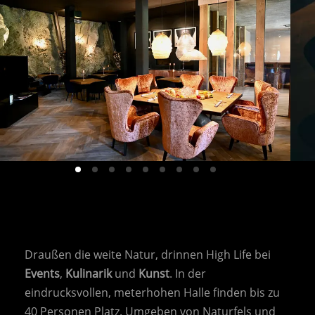
HOME
Draußen die weite Natur, drinnen High Life bei
ABOUT US
Events
,
Kulinarik
und
Kunst
. In der
CONTACT US
eindrucksvollen, meterhohen Halle finden bis zu
HORSES
40 Personen Platz. Umgeben von Naturfels und