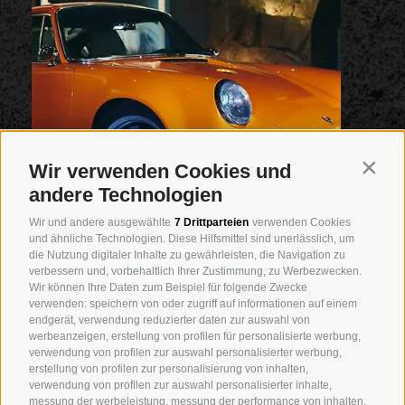
Wir verwenden Cookies und
Contin
andere Technologien
Wir und andere ausgewählte
7 Drittparteien
verwenden Cookies
und ähnliche Technologien. Diese Hilfsmittel sind unerlässlich, um
die Nutzung digitaler Inhalte zu gewährleisten, die Navigation zu
verbessern und, vorbehaltlich Ihrer Zustimmung, zu Werbezwecken.
Wir können Ihre Daten zum Beispiel für folgende Zwecke
verwenden: speichern von oder zugriff auf informationen auf einem
endgerät, verwendung reduzierter daten zur auswahl von
werbeanzeigen, erstellung von profilen für personalisierte werbung,
verwendung von profilen zur auswahl personalisierter werbung,
erstellung von profilen zur personalisierung von inhalten,
verwendung von profilen zur auswahl personalisierter inhalte,
messung der werbeleistung, messung der performance von inhalten,