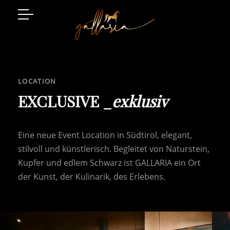
Arabian Horses
Event Location
LOCATION
Art and Style
EXCLUSIVE _
exklusiv
Luxury Living
Eine neue Event Location in Südtirol, elegant,
Gatschhof
stilvoll und künstlerisch. Begleitet von Naturstein,
Kupfer und edlem Schwarz ist GALLARIA ein Ort
der Kunst, der Kulinarik, des Erlebens.