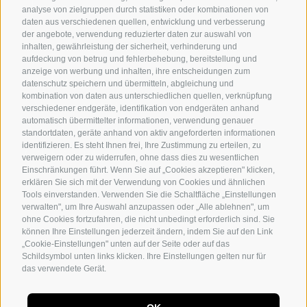
analyse von zielgruppen durch statistiken oder kombinationen von
daten aus verschiedenen quellen, entwicklung und verbesserung
der angebote, verwendung reduzierter daten zur auswahl von
inhalten, gewährleistung der sicherheit, verhinderung und
aufdeckung von betrug und fehlerbehebung, bereitstellung und
anzeige von werbung und inhalten, ihre entscheidungen zum
Arabian Horses
datenschutz speichern und übermitteln, abgleichung und
kombination von daten aus unterschiedlichen quellen, verknüpfung
Event Location
verschiedener endgeräte, identifikation von endgeräten anhand
automatisch übermittelter informationen, verwendung genauer
Art and Style
standortdaten, geräte anhand von aktiv angeforderten informationen
identifizieren. Es steht Ihnen frei, Ihre Zustimmung zu erteilen, zu
Gatschhof
verweigern oder zu widerrufen, ohne dass dies zu wesentlichen
Einschränkungen führt. Wenn Sie auf „Cookies akzeptieren" klicken,
erklären Sie sich mit der Verwendung von Cookies und ähnlichen
Tools einverstanden. Verwenden Sie die Schaltfläche „Einstellungen
verwalten", um Ihre Auswahl anzupassen oder „Alle ablehnen", um
HOME
ohne Cookies fortzufahren, die nicht unbedingt erforderlich sind. Sie
ABOUT US
können Ihre Einstellungen jederzeit ändern, indem Sie auf den Link
„Cookie-Einstellungen" unten auf der Seite oder auf das
CONTACT US
Schildsymbol unten links klicken. Ihre Einstellungen gelten nur für
HORSES
das verwendete Gerät.
DE
IT
EN