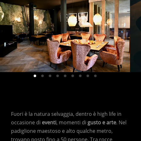
HOME
Fuori è la natura selvaggia, dentro è high life in
ABOUT US
occasione di
eventi
, momenti di
gusto e arte
. Nel
CONTACT US
padiglione maestoso e alto qualche metro,
HORSES
trovano posto fino a 50 persone. Tra rocce