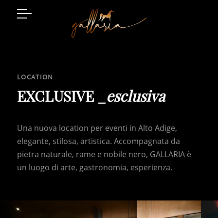
Arabian Horses
Event Location
LOCATION
Art and Style
EXCLUSIVE _
esclusiva
Luxury Living
Una nuova location per eventi in Alto Adige,
Gatschhof
elegante, stilosa, artistica. Accompagnata da
pietra naturale, rame e nobile nero, GALLARIA è
un luogo di arte, gastronomia, esperienza.