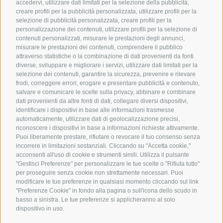
accedervi, utilizzare dati limitati per la selezione della pubblicità,
creare profili per la pubblicità personalizzata, utilizzare profili per la
selezione di pubblicità personalizzata, creare profili per la
personalizzazione dei contenuti, utilizzare profili per la selezione di
contenuti personalizzati, misurare le prestazioni degli annunci,
misurare le prestazioni dei contenuti, comprendere il pubblico
attraverso statistiche o la combinazione di dati provenienti da fonti
diverse, sviluppare e migliorare i servizi, utilizzare dati limitati per la
Arabian Horses
selezione dei contenuti, garantire la sicurezza, prevenire e rilevare
frodi, correggere errori, erogare e presentare pubblicità e contenuto,
Event Location
salvare e comunicare le scelte sulla privacy, abbinare e combinare
dati provenienti da altre fonti di dati, collegare diversi dispositivi,
Art and Style
identificare i dispositivi in base alle informazioni trasmesse
automaticamente, utilizzare dati di geolocalizzazione precisi,
Gatschhof
riconoscere i dispositivi in base a informazioni richieste attivamente.
Puoi liberamente prestare, rifiutare o revocare il tuo consenso senza
incorrere in limitazioni sostanziali. Cliccando su "Accetta cookie,"
acconsenti all'uso di cookie e strumenti simili. Utilizza il pulsante
"Gestisci Preferenze" per personalizzare le tue scelte o "Rifiuta tutto"
HOME
per proseguire senza cookie non strettamente necessari. Puoi
ABOUT US
modificare le tue preferenze in qualsiasi momento cliccando sul link
"Preferenze Cookie" in fondo alla pagina o sull'icona dello scudo in
CONTACT US
basso a sinistra. Le tue preferenze si applicheranno al solo
HORSES
dispositivo in uso.