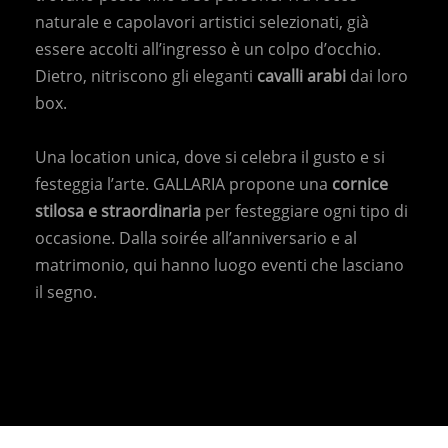
naturale e capolavori artistici selezionati, già
DE
IT
EN
essere accolti all’ingresso è un colpo d’occhio.
+39 0471 725 014
·
info@gallaria.it
Dietro, nitriscono gli eleganti
cavalli arabi
dai loro
box.
Una location unica, dove si celebra il gusto e si
LE NOSTRE STRUTTURE
festeggia l’arte. GALLARIA propone una
cornice
HOTEL TURM
|
GROTTNERHOF
stilosa e straordinaria
per festeggiare ogni tipo di
occasione. Dalla soirée all’anniversario e al
matrimonio, qui hanno luogo eventi che lasciano
il segno.